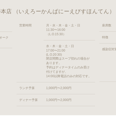
本店 （いえろーかんぱにーえびすほんてん）
営業時間
月・水・木・金・土・日
座席数
11:30〜16:00
（L.O.15:30）
特徴
 オーク
水・木・金・土・日
感染症対
17:00〜21:00
(L.O.20:30)
閉店間際はスープ切れの場合が
あります。
予約はディナータイムのみ受け
付けてますが、
14:00以降電話のみの対応です。
ランチ予算
1,000円〜2,000円
ディナー予算
1,000円〜2,000円