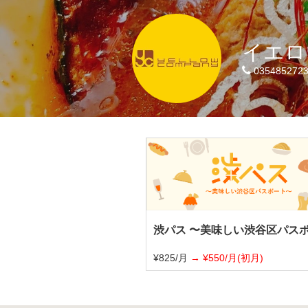
イエロ
035485272
渋パス 〜美味しい渋谷区パス
¥825/月
¥550/月(初月)