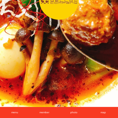
menu
member
photo
map