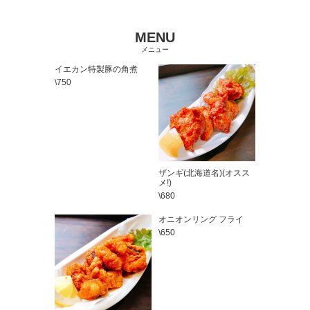
MENU
メニュー
イエカン特製豚の角煮
\750
ザンギ(北海道名)(オスス
メ!)
\680
オニオンリング フライ
\650