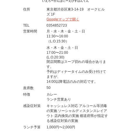
いえろーかんぱにーえびすほんてん
住所
東京都渋谷区東3-14-19 オークヒル
ズ 1F
Googleマップで開く
TEL
0354852723
営業時間
月・水・木・金・土・日
11:30〜16:00
（L.O.15:30）
水・木・金・土・日
17:00〜21:00
(L.O.20:30)
閉店間際はスープ切れの場合がありま
す。
予約はディナータイムのみ受け付けて
ますが、
14:00以降電話のみの対応です。
50
座席数
特徴
カレー
ランチ営業あり
感染症対策
キャッシュレス対応 アルコール等消毒
の実施 ソーシャルディスタンスレイア
ウト 店内換気の実施 都道府県が指定す
る感染症対策の実施
ランチ予算
1,000円〜2,000円